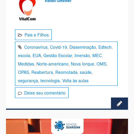
Rafael Gmeiner
Pais e Filhos
Coronavírus
,
Covid-19
,
Disseminação
,
Edtech
,
escola
,
EUA
,
Gestão Escolar
,
Imersão
,
MEC
,
Medidas
,
Norte-americano
,
Nova Iorque
,
OMS
,
OPAS
,
Reabertura
,
Reomotada
,
saúde
,
segurança
,
tecnologia
,
Volta às aulas
Deixe seu comentário