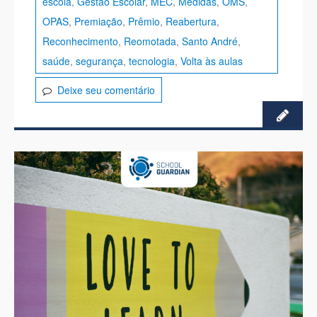
escola
,
Gestão Escolar
,
MEC
,
Medidas
,
OMS
,
OPAS
,
Premiação
,
Prêmio
,
Reabertura
,
Reconhecimento
,
Reomotada
,
Santo André
,
saúde
,
segurança
,
tecnologia
,
Volta às aulas
Deixe seu comentário