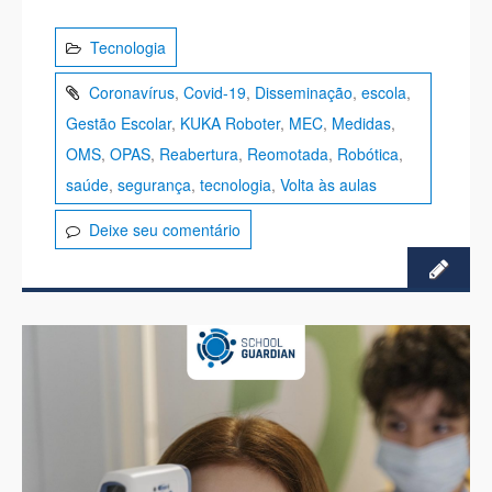
Tecnologia
Coronavírus
,
Covid-19
,
Disseminação
,
escola
,
Gestão Escolar
,
KUKA Roboter
,
MEC
,
Medidas
,
OMS
,
OPAS
,
Reabertura
,
Reomotada
,
Robótica
,
saúde
,
segurança
,
tecnologia
,
Volta às aulas
Deixe seu comentário