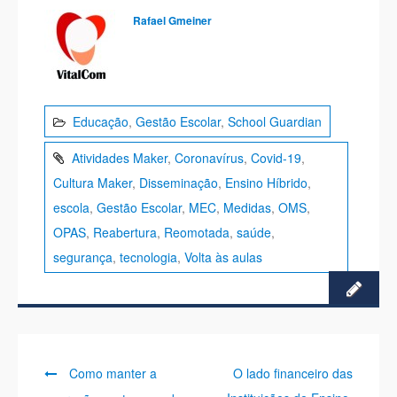
Rafael Gmeiner
Educação
,
Gestão Escolar
,
School Guardian
Atividades Maker
,
Coronavírus
,
Covid-19
,
Cultura Maker
,
Disseminação
,
Ensino Híbrido
,
escola
,
Gestão Escolar
,
MEC
,
Medidas
,
OMS
,
OPAS
,
Reabertura
,
Reomotada
,
saúde
,
segurança
,
tecnologia
,
Volta às aulas
Previous
Next
Navegação
Como manter a
O lado financeiro das
post:
post: