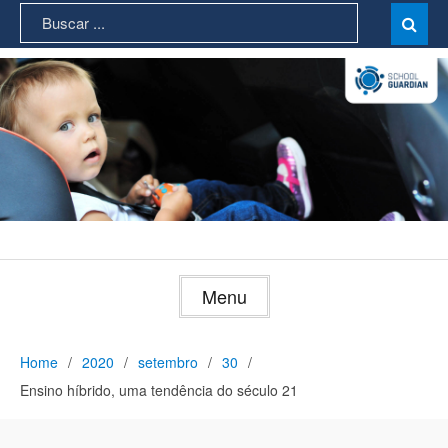
Skip
Search
Sear

to
for:
content
Menu
Home
2020
setembro
30
Ensino híbrido, uma tendência do século 21