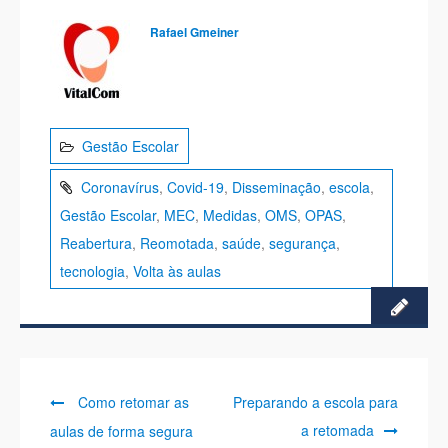
Rafael Gmeiner
Gestão Escolar
Coronavírus
,
Covid-19
,
Disseminação
,
escola
,
Gestão Escolar
,
MEC
,
Medidas
,
OMS
,
OPAS
,
Reabertura
,
Reomotada
,
saúde
,
segurança
,
tecnologia
,
Volta às aulas
Previous
Next
Navegação
Como retomar as
Preparando a escola para
post:
post:
a retomada
aulas de forma segura
de