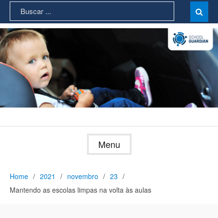
Skip
Search
Sear

to
for:
content
Menu
Home
2021
novembro
23
Mantendo as escolas limpas na volta às aulas