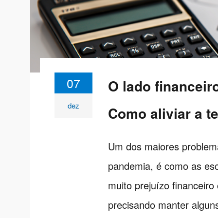
07
O lado financeir
dez
Como aliviar a t
Um dos maiores problemas
pandemia, é como as esc
muito prejuízo financeir
precisando manter alguns