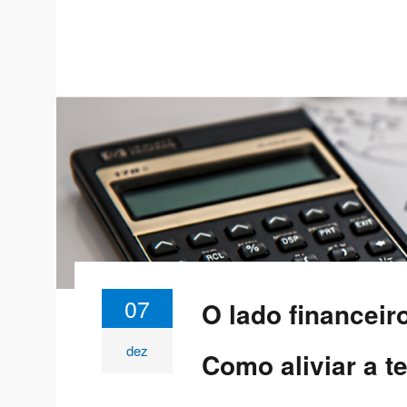
07
O lado financeir
dez
Como aliviar a t