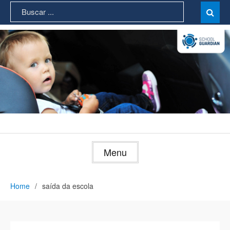
Skip
Search
Sear

to
for:
content
Menu
Home
saída da escola