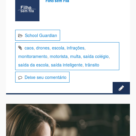
Filho sem Fila
School Guardian
caos
,
drones
,
escola
,
infrações
,
monitoramento
,
motorista
,
multa
,
saída colégio
,
saída da escola
,
saída inteligente
,
trânsito
Deixe seu comentário