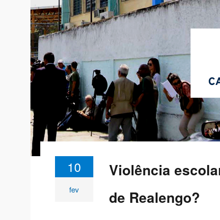
10
Violência escola
fev
de Realengo?