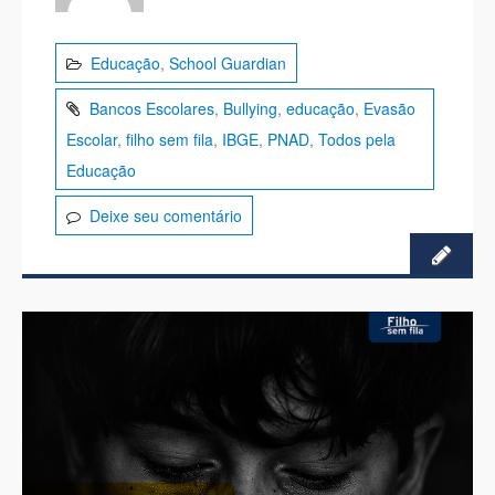
Educação
,
School Guardian
Bancos Escolares
,
Bullying
,
educação
,
Evasão
Escolar
,
filho sem fila
,
IBGE
,
PNAD
,
Todos pela
Educação
Deixe seu comentário